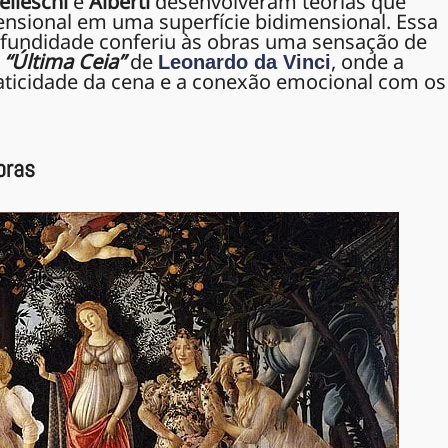
elleschi
e
Alberti
desenvolveram teorias que
ensional em uma superfície bidimensional. Essa
rofundidade conferiu às obras uma sensação de
a
“Última Ceia”
de
, onde a
Leonardo da Vinci
maticidade da cena e a conexão emocional com os
oras