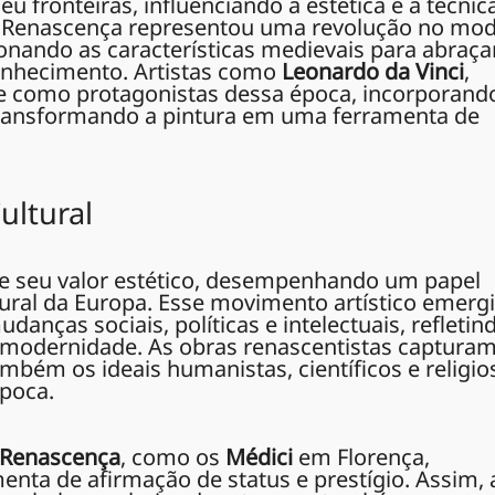
u fronteiras, influenciando a estética e a técnic
 A Renascença representou uma revolução no mo
nando as características medievais para abraça
nhecimento. Artistas como
Leonardo da Vinci
,
 como protagonistas dessa época, incorporand
 transformando a pintura em uma ferramenta de
ultural
e seu valor estético, desempenhando um papel
ultural da Europa. Esse movimento artístico emerg
anças sociais, políticas e intelectuais, refletin
a modernidade. As obras renascentistas captura
mbém os ideais humanistas, científicos e religio
poca.
Renascença
, como os
Médici
em Florença,
enta de afirmação de status e prestígio. Assim, 