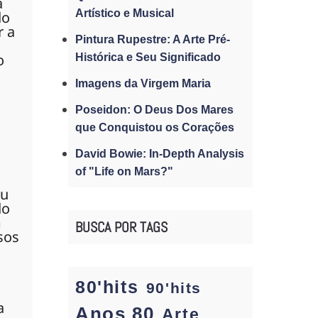
a
Artístico e Musical
do
r a
Pintura Rupestre: A Arte Pré-
o
Histórica e Seu Significado
Imagens da Virgem Maria
Poseidon: O Deus Dos Mares
que Conquistou os Corações
David Bowie: In-Depth Analysis
of "Life on Mars?"
iu
do
m
BUSCA POR TAGS
sos
80'hits
90'hits
a
Anos 80
Arte