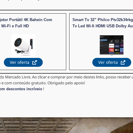
jetor Portátil 4K Bahein Com
Smart Tv 32” Philco Ptv32k34rk
 Wi-Fi e Full HD
Tv Led Wi-fi HDMI USB Dolby Au
Ver oferta
Ver oferta
do Mercado Livre. Ao clicar e comprar por meio destes links, posso recebe
vo e com conteúdo gratuito. Obrigado pelo apoio!
!
com descontos incríveis