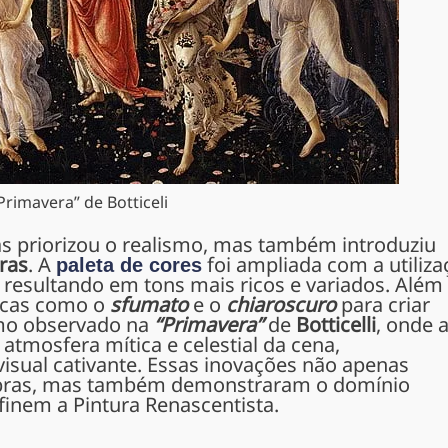
Primavera” de Botticeli
as priorizou o realismo, mas também introduziu
ras
. A
foi ampliada com a utiliza
paleta de cores
resultando em tons mais ricos e variados. Além
nicas como o
sfumato
e o
chiaroscuro
para criar
omo observado na
“Primavera”
de
Botticelli
, onde 
atmosfera mítica e celestial da cena,
isual cativante. Essas inovações não apenas
obras, mas também demonstraram o domínio
efinem a Pintura Renascentista.