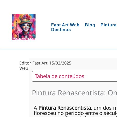
Ir
para
o
conteúdo
Fast Art Web
Blog
Pintura
Destinos
fastartweb.com
Editor Fast Art
15/02/2025
Web
Tabela de conteúdos
Pintura Renascentista: On
A
Pintura Renascentista
, um dos m
floresceu no período entre o século