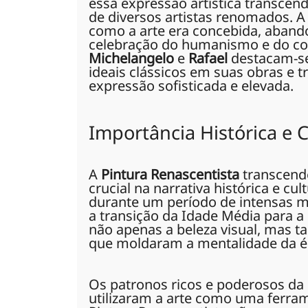
essa expressão artística transcende
de diversos artistas renomados.
como a arte era concebida, abando
celebração do humanismo e do co
Michelangelo
e
Rafael
destacam-se
ideais clássicos em suas obras e
expressão sofisticada e elevada.
Importância Histórica e C
A
Pintura Renascentista
transcend
crucial na narrativa histórica e c
durante um período de intensas mud
a transição da Idade Média para 
não apenas a beleza visual, mas ta
que moldaram a mentalidade da é
Os patronos ricos e poderosos da
utilizaram a arte como uma ferram