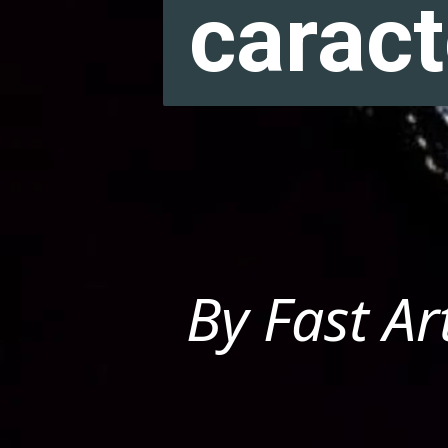
caract
caract
By Fast A