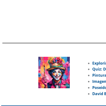
Explori
Quiz: D
Pintura
Imagen
Poseid
David B