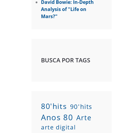
David Bowie: In-Depth
Analysis of "Life on
Mars?"
BUSCA POR TAGS
80'hits
90'hits
Anos 80
Arte
arte digital