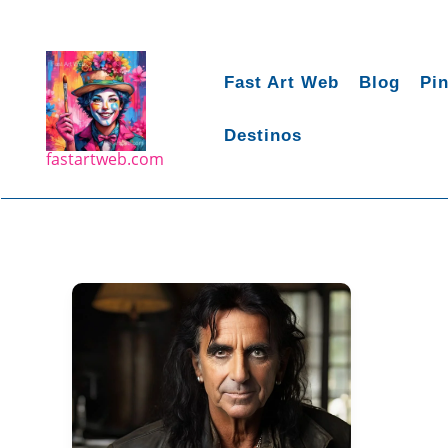
Ir
para
o
Fast Art Web
Blog
Pin
conteúdo
Destinos
fastartweb.com