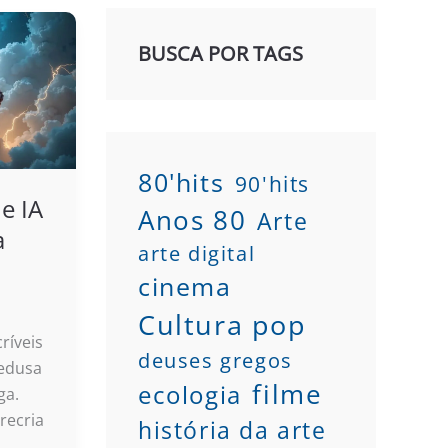
BUSCA POR TAGS
80'hits
90'hits
e IA
Anos 80
Arte
a
arte digital
cinema
Cultura pop
ríveis
deuses gregos
Medusa
filme
ecologia
ga.
recria
história da arte