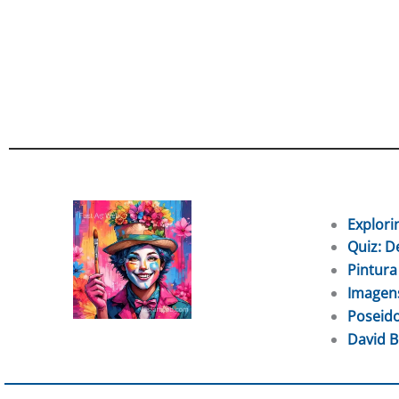
Explori
Quiz: D
Pintura
Imagens
Poseido
David B