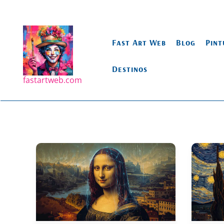
Ir
para
o
Fast Art Web
Blog
Pint
conteúdo
Destinos
fastartweb.com