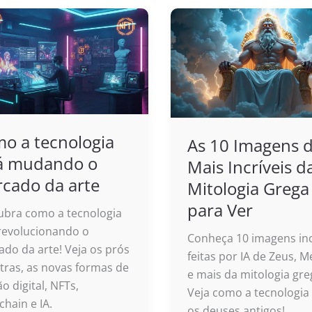
o a tecnologia
As 10 Imagens d
á mudando o
Mais Incríveis d
cado da arte
Mitologia Grega
para Ver
ubra como a tecnologia
revolucionando o
Conheça 10 imagens inc
do da arte! Veja os prós
feitas por IA de Zeus, 
tras, as novas formas de
e mais da mitologia gre
ão digital, NFTs,
Veja como a tecnologia 
chain e IA.
os deuses antigos!