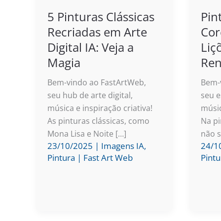
5 Pinturas Clássicas
Pin
Recriadas em Arte
Cor
Digital IA: Veja a
Liç
Magia
Re
Bem-vindo ao FastArtWeb,
Bem-v
seu hub de arte digital,
seu e
música e inspiração criativa!
músic
As pinturas clássicas, como
Na pi
Mona Lisa e Noite […]
não 
23/10/2025
|
Imagens IA
,
24/1
Pintura
|
Fast Art Web
Pintu