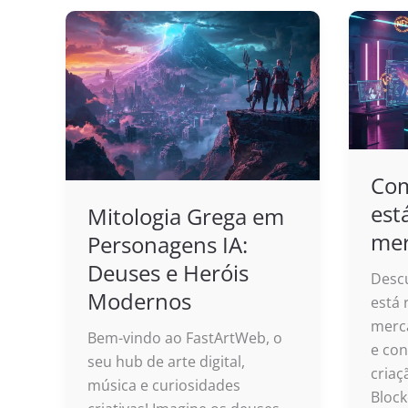
Com
est
Mitologia Grega em
mer
Personagens IA:
Deuses e Heróis
Desc
Modernos
está 
merca
Bem-vindo ao FastArtWeb, o
e con
seu hub de arte digital,
criaç
música e curiosidades
Block