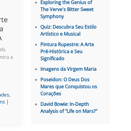
Exploring the Genius of
The Verve's Bitter Sweet
Symphony
rte
ra
Quiz: Descubra Seu Estilo
Artístico e Musical
A
Pintura Rupestre: A Arte
eb,
Pré-Histórica e Seu
ntra a
Significado
Imagens da Virgem Maria
Poseidon: O Deus Dos
Mares que Conquistou os
Corações
ades
,
ns
|
David Bowie: In-Depth
Analysis of "Life on Mars?"