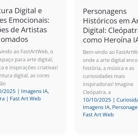
tura Digital e
Personagens
es Emocionais:
Históricos em A
ões de Artistas
Digital: Cleópat
nomados
como Heroína I
indo ao FastArtWeb, o
Bem-vindo ao FastArtW
spaço para arte digital,
onde a arte digital enco
a e inspirações criativas!
história, a música e as
ntura digital, as cores
curiosidades mais
são
inspiradoras! Imagine
0/2025
|
Imagens IA
,
Cleópatra, a
ra
|
Fast Art Web
10/10/2025
|
Curiosid
Imagens IA
,
Personage
Fast Art Web