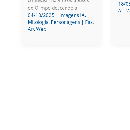
criativas! Imagine os deuses
18/0
do Olimpo descendo à
Art 
04/10/2025
|
Imagens IA
,
Mitologia
,
Personagens
|
Fast
Art Web