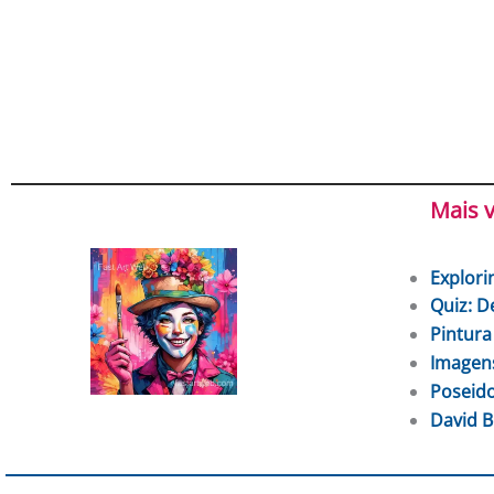
Mais v
Explori
Quiz: D
Pintura
Imagens
Poseido
David B