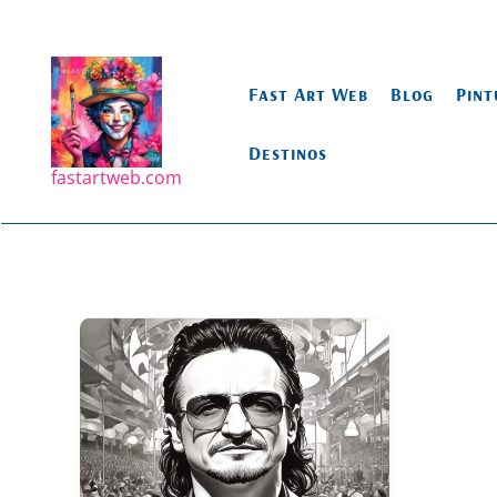
Ir
para
o
Fast Art Web
Blog
Pint
conteúdo
Destinos
fastartweb.com