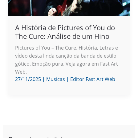
A História de Pictures of You do
The Cure: Análise de um Hino
Pictures of You – The Cure. História, Letras e
vídeo desta linda canção da banda de estilo
gótico. Emoção pura. Veja agora em Fast Art
Web.
27/11/2025
|
Musicas
|
Editor Fast Art Web