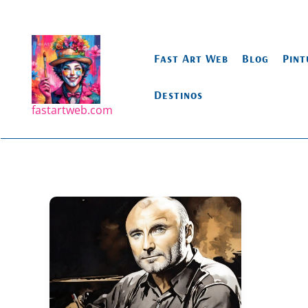
Ir
para
o
Fast Art Web
Blog
Pint
conteúdo
Destinos
fastartweb.com