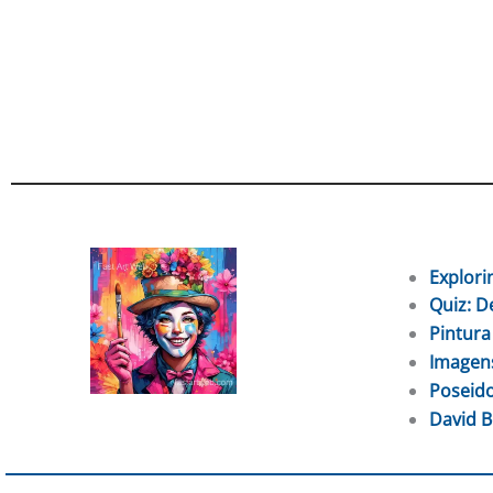
Explori
Quiz: D
Pintura
Imagens
Poseido
David B