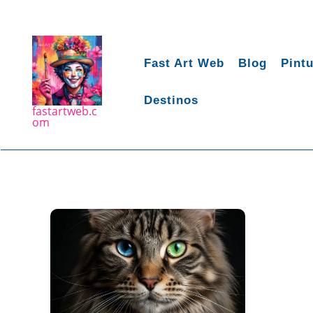
Ir
para
o
conteúdo
Fast Art Web
Blog
Pint
Destinos
fastartweb.c
om