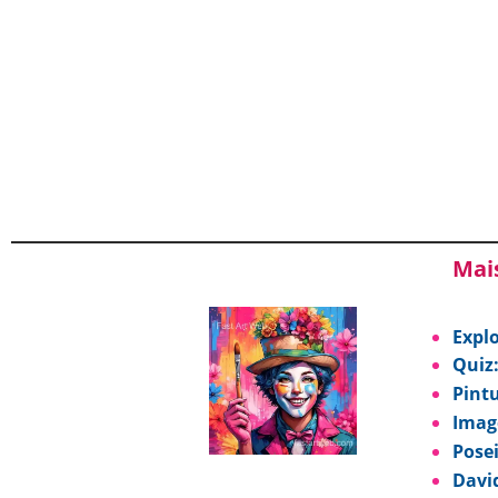
Mais
Expl
Quiz:
Pintu
Imag
Pose
David