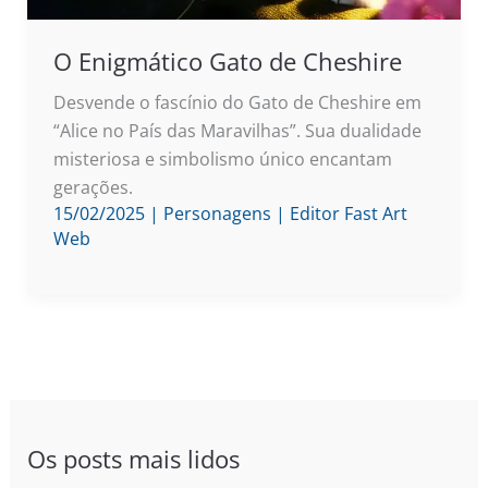
O Enigmático Gato de Cheshire
Desvende o fascínio do Gato de Cheshire em
“Alice no País das Maravilhas”. Sua dualidade
misteriosa e simbolismo único encantam
gerações.
15/02/2025
|
Personagens
|
Editor Fast Art
Web
Os posts mais lidos