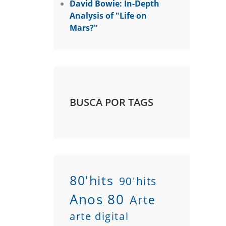
David Bowie: In-Depth
Analysis of "Life on
Mars?"
BUSCA POR TAGS
80'hits
90'hits
Anos 80
Arte
arte digital