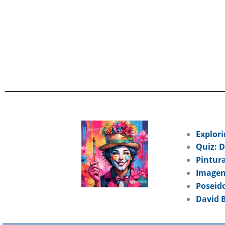
Explori
Quiz: D
Pintura
Imagen
Poseid
David B