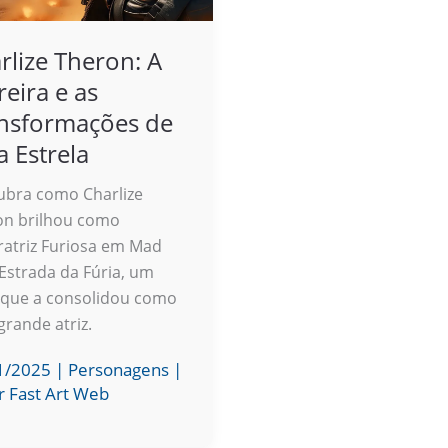
rlize Theron: A
reira e as
nsformações de
 Estrela
ubra como Charlize
on brilhou como
atriz Furiosa em Mad
Estrada da Fúria, um
 que a consolidou como
rande atriz.
1/2025
|
Personagens
|
r Fast Art Web