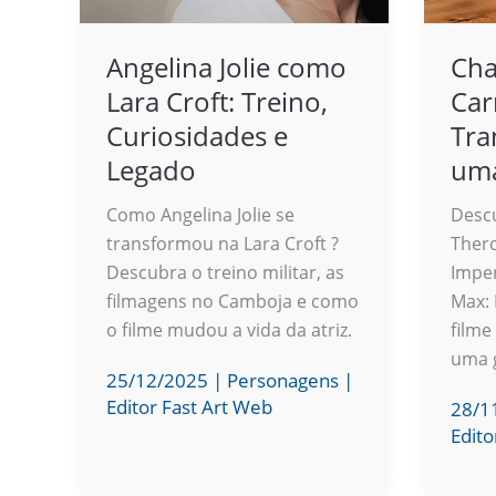
Angelina Jolie como
Cha
Lara Croft: Treino,
Car
Curiosidades e
Tra
Legado
uma
Como Angelina Jolie se
Desc
transformou na Lara Croft ?
Ther
Descubra o treino militar, as
Imper
filmagens no Camboja e como
Max: 
o filme mudou a vida da atriz.
filme
uma g
25/12/2025
|
Personagens
|
Editor Fast Art Web
28/1
Edito