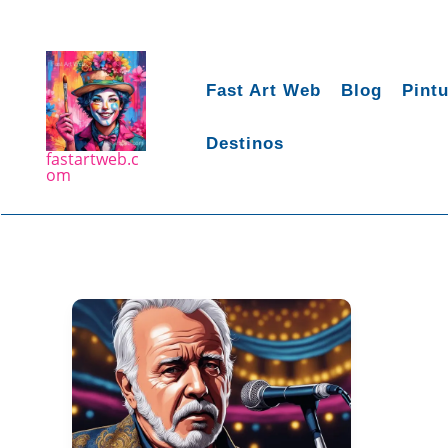
Ir
para
o
conteúdo
Fast Art Web
Blog
Pint
Destinos
fastartweb.c
om