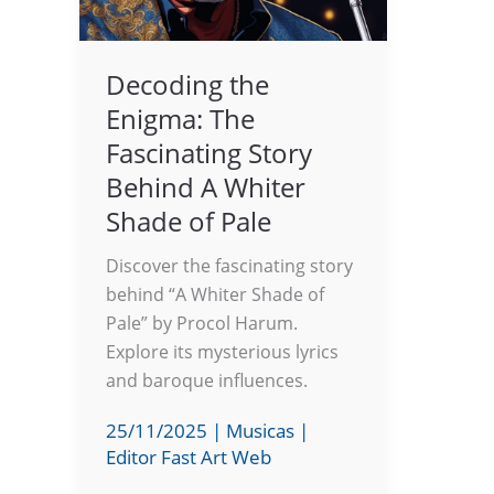
Decoding the
Enigma: The
Fascinating Story
Behind A Whiter
Shade of Pale
Discover the fascinating story
behind “A Whiter Shade of
Pale” by Procol Harum.
Explore its mysterious lyrics
and baroque influences.
25/11/2025
|
Musicas
|
Editor Fast Art Web