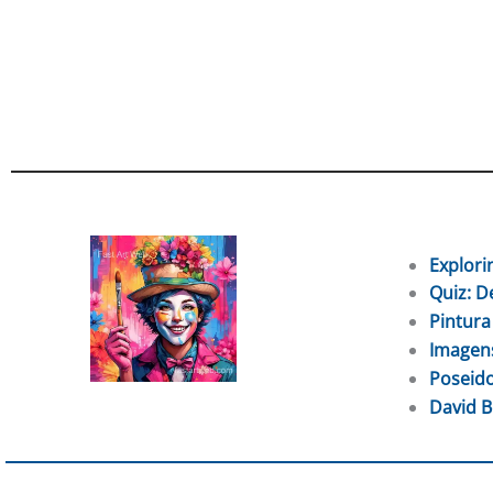
Explori
Quiz: D
Pintura
Imagens
Poseido
David B