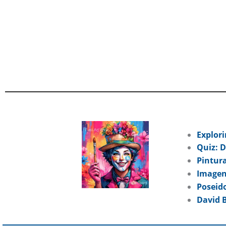
Explori
Quiz: D
Pintura
Imagen
Poseid
David B