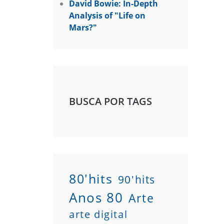
David Bowie: In-Depth
Analysis of "Life on
Mars?"
BUSCA POR TAGS
80'hits
90'hits
Anos 80
Arte
arte digital