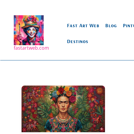
Ir
para
o
Fast Art Web
Blog
Pint
conteúdo
Destinos
fastartweb.com