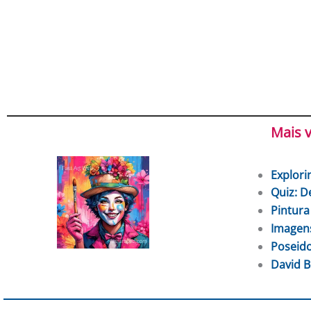
Mais v
Explori
Quiz: D
Pintura
Imagens
Poseido
David B