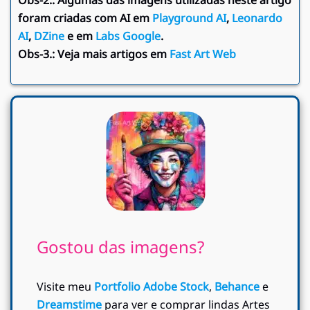
Obs-2.:
Algumas das imagens utilizadas neste artigo
foram criadas com AI em
Playground AI
,
Leonardo
AI
,
DZine
e em
Labs Google
.
Obs-3.:
Veja mais artigos em
Fast Art Web
Gostou das imagens?
Visite meu
Portfolio Adobe Stock
,
Behance
e
Dreamstime
para ver e comprar lindas Artes